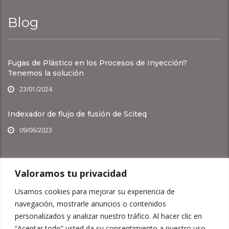
Blog
Fugas de Plástico en los Procesos de Inyección?
Tenemos la solución
23/01/2024
Indexador de flujo de fusión de Sciteq
09/06/2023
Otros Links
Valoramos tu privacidad
Usamos cookies para mejorar su experiencia de
navegación, mostrarle anuncios o contenidos
Sobre Polimaq
Nuestros aliados
personalizados y analizar nuestro tráfico. Al hacer clic en
“Aceptar todo” usted da su consentimiento a nuestro uso