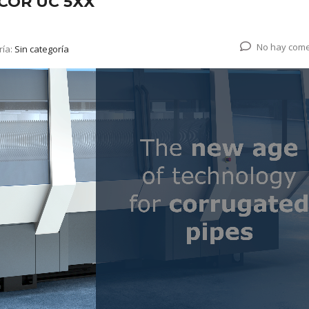
ICOR UC 5XX
No hay come
ría:
Sin categoría