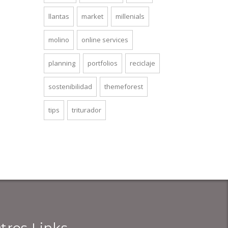
llantas
market
millenials
molino
online services
planning
portfolios
reciclaje
sostenibilidad
themeforest
tips
triturador